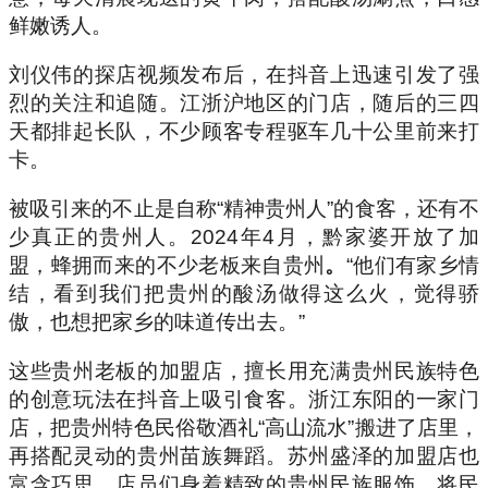
鲜嫩诱人。
刘仪伟的探店视频发布后，在抖音上迅速引发了强
烈的关注和追随。江浙沪地区的门店，随后的三四
天都排起长队，不少顾客专程驱车几十公里前来打
卡。
被吸引来的不止是自称“精神贵州人”的食客，还有不
少真正的贵州人。2024年4月，黔家婆开放了加
盟，蜂拥而来的不少老板来自贵州
。
“他们有家乡情
结，看到我们把贵州的酸汤做得这么火，觉得骄
傲，也想把家乡的味道传出去。”
这些贵州老板的加盟店，擅长用充满贵州民族特色
的创意玩法在抖音上吸引食客。浙江东阳的一家门
店，把贵州特色民俗敬酒礼“高山流水”搬进了店里，
再搭配灵动的贵州苗族舞蹈。苏州盛泽的加盟店也
富含巧思，店员们身着精致的贵州民族服饰，将民