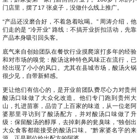
门店里，摆了17 张桌子，没做什么线上推广。
“产品还没磨合好，不着急着吆喝。” 周涛介绍，他
们走的是
“冷开业” 路线：不搞开业折扣活动，先靠
产品本身吸引回头客。
底气来自创始团队在餐饮行业摸爬滚打多年的经验
和对市场的嗅觉：酸汤这种特色风味正在流行，已
经出现了小小的风口。尤其在县城市场，酸汤火锅
很少见，自带新鲜感。
更让他们有信心的，是开业前团队费尽心力对贵州
酸汤口味做了大众化改造。他们专门跑到贵州大
山，扎进苗寨，品尝了上百家的味道，从一位老阿
婆那里寻访到了酸汤配方，并对酸汤口味做了升
级：保留酸汤的醇厚，去掉刺鼻的瓮臭味，“独创出
大众食客都能接受的酸汤口味。”黔家婆名字的来
源，正是那位给出配方的阿婆。