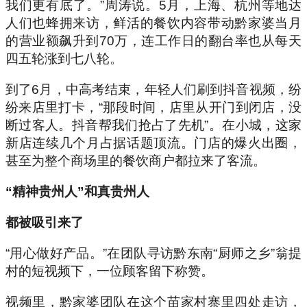
我们更有底了。”周涛说。5月，上海、杭州等地达
人们也蜂拥来访，鲜活的餐饮内容带动黔家婆当月
的营业额飙升到70万，连工作日的翻台率也从每天
四五轮涨到七八轮。
到了6月，中高考结束，年轻人们刷到抖音视频，纷
纷来店里打卡，“那段时间，店里从开门到闭店，没
断过客人。抖音帮我们抢占了先机”。在小城，这家
新店连续几个月占据话题顶流。门店的爆火出圈，
甚至为整个商场里的餐饮商户都拉来了客流。
“精神贵州人”和真贵州人
都被吸引来了
“用心做好产品。”在团队寻访黔东南“厨师之乡”翁提
村的短视频下，一位顾客留下称赞。
视频里，黔家婆团队在这个苗家村寨里四处走访，