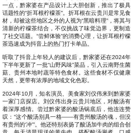
一点，黔家婆在产品设计上大胆创新，推出了极具
话题性的“折耳根柠檬茶”。折耳根在云贵川是常见食
材，却被这些地区之外的人视为“黑暗料理”，将其与
清新的柠檬茶结合，不仅挑战了味觉边界，更制造
了社交话题。“尝鲜体验”的消费心理，让折耳根柠檬
茶迅速成为抖音上的热门打卡单品。
听取了抖音上年轻人的建议后，黔家婆还在2024年
下半年更新了一批“山野风味”菜品，引入云南野生菌
菇、贵州本地时蔬等特色食材。这些食材不仅健康
天然，更带有浓厚的地域文化色彩。
2024年10月，知名演员、美食家刘仪伟来到黔家婆
一家门店探店。刘仪伟出身云贵川地区，对酸汤有
着深厚感情。尝过黔家婆的酸汤锅底后，他连连赞
叹：“这个酸汤别具一格——有贵州酸汤的魂，但没
有贵州的‘冲’”。他还特别表扬了酸汤加牛肉的组合创
意，每天清晨现送的黄牛肉，搭配酸汤涮煮，口感