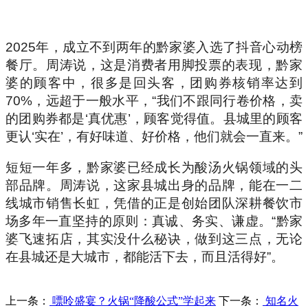
2025年，成立不到两年的黔家婆入选了抖音心动榜
餐厅。周涛说，这是消费者用脚投票的表现，黔家
婆的顾客中，很多是回头客，团购券核销率达到
70%，远超于一般水平，“我们不跟同行卷价格，卖
的团购券都是‘真优惠’，顾客觉得值。县城里的顾客
更认‘实在’，有好味道、好价格，他们就会一直来。”
短短一年多，黔家婆已经成长为酸汤火锅领域的头
部品牌。周涛说，这家县城出身的品牌，能在一二
线城市销售长虹，凭借的正是创始团队深耕餐饮市
场多年一直坚持的原则：真诚、务实、谦虚。“黔家
婆飞速拓店，其实没什么秘诀，做到这三点，无论
在县城还是大城市，都能活下去，而且活得好”。
上一条：
嘌呤盛宴？火锅“降酸公式”学起来
下一条：
知名火