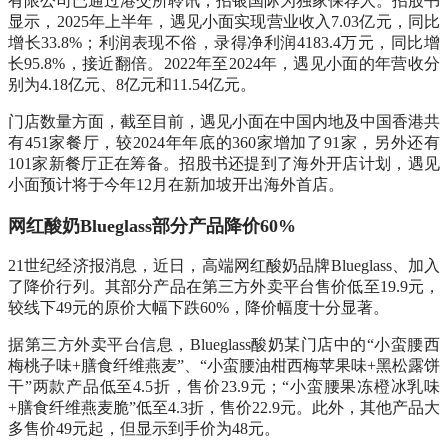
有限公司已通过港交所聆讯，招银国际为独家保荐人。招股书
显示，2025年上半年，遇见小面实现营业收入7.03亿元，同比
增长33.8%；利润表现不俗，录得净利润4183.4万元，同比增
长95.8%，接近翻倍。2022年至2024年，遇见小面的年营收分
别为4.18亿元、8亿元和11.54亿元。
门店数量方面，截至目前，遇见小面在中国内地及中国香港共
有451家餐厅，较2024年年底的360家增加了91家，另外还有
101家新餐厅正在筹备。招股书还提到了海外开店计划，遇见
小面预计将于今年12月在新加坡开出海外首店。
网红酸奶Blueglass部分产品降价60%
21世纪经济报消息，近日，高端网红酸奶品牌Blueglass、加入
了降价行列。其部分产品在第三方外卖平台售价低至19.9元，
较线下49元的原价大幅下跌60%，降价幅度十分显著。
据第三方外卖平台信息，Blueglass酸奶某门店中的“小蛮腰西
梅桃子味+膳食纤维燕麦”、“小蛮腰油柑西梅苹果味+黑松露饼
干”两款产品低至4.5折，售价23.9元；“小蛮腰果冻橙冰乳味
+膳食纤维燕麦脆”低至4.3折，售价22.9元。此外，其他产品大
多售价49元起，但显示到手价为48元。