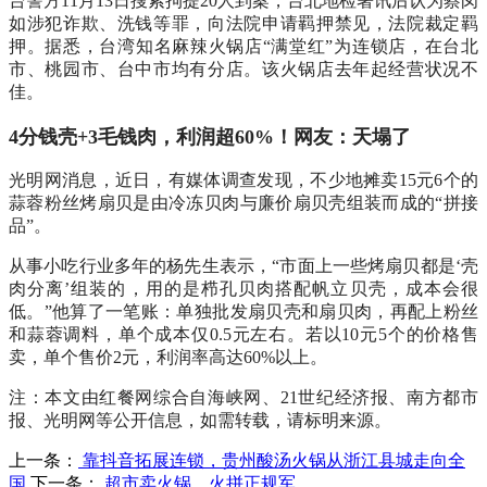
台警方11月13日搜索拘提20人到案，台北地检署讯后认为蔡闵
如涉犯诈欺、洗钱等罪，向法院申请羁押禁见，法院裁定羁
押。据悉，台湾知名麻辣火锅店“满堂红”为连锁店，在台北
市、桃园市、台中市均有分店。该火锅店去年起经营状况不
佳。
4分钱壳+3毛钱肉，利润超60%！网友：天塌了
光明网消息，近日，有媒体调查发现，不少地摊卖15元6个的
蒜蓉粉丝烤扇贝是由冷冻贝肉与廉价扇贝壳组装而成的“拼接
品”。
从事小吃行业多年的杨先生表示，“市面上一些烤扇贝都是‘壳
肉分离’组装的，用的是栉孔贝肉搭配帆立贝壳，成本会很
低。”他算了一笔账：单独批发扇贝壳和扇贝肉，再配上粉丝
和蒜蓉调料，单个成本仅0.5元左右。若以10元5个的价格售
卖，单个售价2元，利润率高达60%以上。
注：本文由红餐网综合自海峡网、21世纪经济报、南方都市
报、光明网等公开信息，如需转载，请标明来源。
上一条：
靠抖音拓展连锁，贵州酸汤火锅从浙江县城走向全
国
下一条：
超市卖火锅，火拼正规军