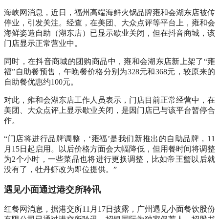
海峡网消息，近日，福州高端海鲜火锅品牌雍和会湖东店被传
停业，引发关注。经查，在美团、大众点评等平台上，雍和会
海鲜姿造自助（湖东店）已显示歇业关闭，但在抖音商城，该
门店显示正常营业中。
同时，在抖音商城的团购商品中，雍和会湖东店新上架了“雍
福”自助餐预售，午晚餐价格分别为328元和368元，较原来的
自助餐优惠约100元。
对此，雍和会湖东店工作人员表示，门店目前正常经营中，在
美团、大众点评上显示歇业关闭，是因门店已与该平台暂停合
作。
“门店将进行品牌调整，‘雍福’是我们新推出的自助品牌，11
月15日起启用。以后价格方面会大幅降低，但用餐时间将调整
为2个小时，一些菜品也将进行更换调整，比如帝王蟹以后就
没有了，牡丹虾改为即位提供。”
遇见小面通过港交所聆讯
红餐网消息，据港交所11月17日披露，广州遇见小面餐饮股份