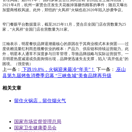
管理风险。如2021年，“国内多家贤合庄倒闭注销”的消息登上微博热搜；
2021年4月，杭州一家贤合庄发生天花板掉落砸伤顾客的事件；随后又曝出
加盟商维权风波。此外，郑恺的“火凤祥”火锅也在2020年陷入抄袭争议。
窄门餐眼平台数据显示，截至2025年11月，贤合庄全国门店在营数量为25
家，“火凤祥”全国门店在营数量为31家。
江翰表示，明星餐饮品牌退潮最核心的原因在于其商业模式本末倒置——过
度依赖流量红利而忽视餐饮业的根本：产品力、供应链和持续运营能力。此
外，明星本人通常不深度参与日常管理，导致品牌战略与实际运营脱节。一
旦明星热度减退或负面舆情出现，品牌便迅速失去支撑，陷入“高开低走”的
困境。（强亚铣）
上一条：
下跌19.8%，火锅迎来最冷“年关”！
下一条：
巫山
县第九届烤鱼消费季启幕 “三峡鱼城”美食品牌再升级
相关文章
留住火锅店，留住烟火气
国家市场监督管理总局
国家卫生健康委员会