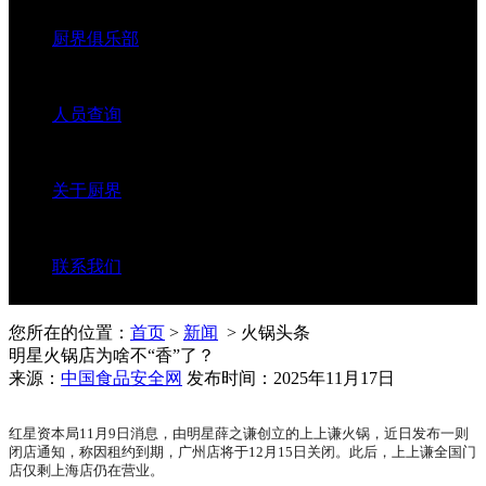
厨界俱乐部
人员查询
关于厨界
联系我们
您所在的位置：
首页
>
新闻
> 火锅头条
明星火锅店为啥不“香”了？
来源：
中国食品安全网
发布时间：2025年11月17日
红星资本局11月9日消息，由明星薛之谦创立的上上谦火锅，近日发布一则
闭店通知，称因租约到期，广州店将于12月15日关闭。此后，上上谦全国门
店仅剩上海店仍在营业。