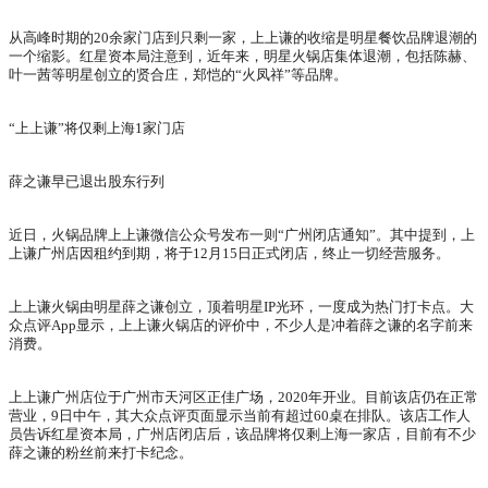
从高峰时期的20余家门店到只剩一家，上上谦的收缩是明星餐饮品牌退潮的
一个缩影。红星资本局注意到，近年来，明星火锅店集体退潮，包括陈赫、
叶一茜等明星创立的贤合庄，郑恺的“火凤祥”等品牌。
“上上谦”将仅剩上海1家门店
薛之谦早已退出股东行列
近日，火锅品牌上上谦微信公众号发布一则“广州闭店通知”。其中提到，上
上谦广州店因租约到期，将于12月15日正式闭店，终止一切经营服务。
上上谦火锅由明星薛之谦创立，顶着明星IP光环，一度成为热门打卡点。大
众点评App显示，上上谦火锅店的评价中，不少人是冲着薛之谦的名字前来
消费。
上上谦广州店位于广州市天河区正佳广场，2020年开业。目前该店仍在正常
营业，9日中午，其大众点评页面显示当前有超过60桌在排队。该店工作人
员告诉红星资本局，广州店闭店后，该品牌将仅剩上海一家店，目前有不少
薛之谦的粉丝前来打卡纪念。