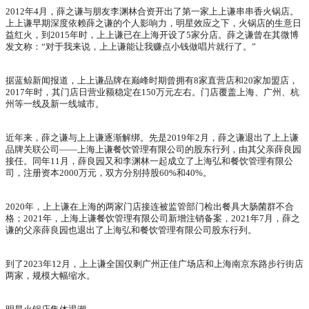
2012年4月，薛之谦与朋友李渊林合资开出了第一家上上谦串串香火锅店。
上上谦早期深度依赖薛之谦的个人影响力，明星效应之下，火锅店的生意日
益红火，到2015年时，上上谦已在上海开设了5家分店。薛之谦曾在其微博
发文称：“对于我来说，上上谦能让我赚点小钱做唱片就行了。”
据蓝鲸新闻报道，上上谦品牌在巅峰时期曾拥有8家直营店和20家加盟店，
2017年时，其门店日营业额稳定在150万元左右。门店覆盖上海、广州、杭
州等一线及新一线城市。
近年来，薛之谦与上上谦逐渐解绑。先是2019年2月，薛之谦退出了上上谦
品牌关联公司——上海上谦餐饮管理有限公司的股东行列，由其父亲薛良园
接任。同年11月，薛良园又和李渊林一起成立了上海弘和餐饮管理有限公
司，注册资本2000万元，双方分别持股60%和40%。
2020年，上上谦在上海的两家门店接连被监管部门检出餐具大肠菌群不合
格；2021年，上海上谦餐饮管理有限公司新增注销备案，2021年7月，薛之
谦的父亲薛良园也退出了上海弘和餐饮管理有限公司股东行列。
到了2023年12月，上上谦全国仅剩广州正佳广场店和上海南京东路步行街店
两家，规模大幅缩水。