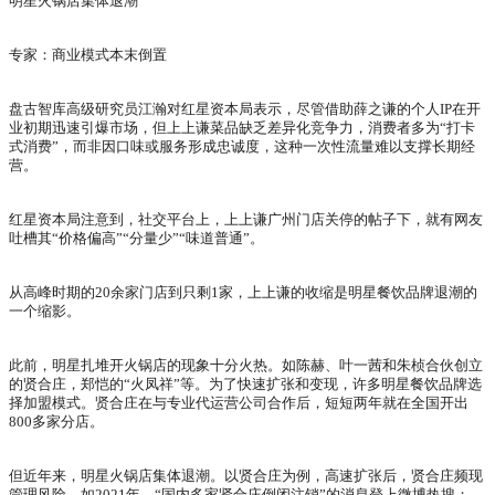
明星火锅店集体退潮
专家：商业模式本末倒置
盘古智库高级研究员江瀚对红星资本局表示，尽管借助薛之谦的个人IP在开
业初期迅速引爆市场，但上上谦菜品缺乏差异化竞争力，消费者多为“打卡
式消费”，而非因口味或服务形成忠诚度，这种一次性流量难以支撑长期经
营。
红星资本局注意到，社交平台上，上上谦广州门店关停的帖子下，就有网友
吐槽其“价格偏高”“分量少”“味道普通”。
从高峰时期的20余家门店到只剩1家，上上谦的收缩是明星餐饮品牌退潮的
一个缩影。
此前，明星扎堆开火锅店的现象十分火热。如陈赫、叶一茜和朱桢合伙创立
的贤合庄，郑恺的“火凤祥”等。为了快速扩张和变现，许多明星餐饮品牌选
择加盟模式。贤合庄在与专业代运营公司合作后，短短两年就在全国开出
800多家分店。
但近年来，明星火锅店集体退潮。以贤合庄为例，高速扩张后，贤合庄频现