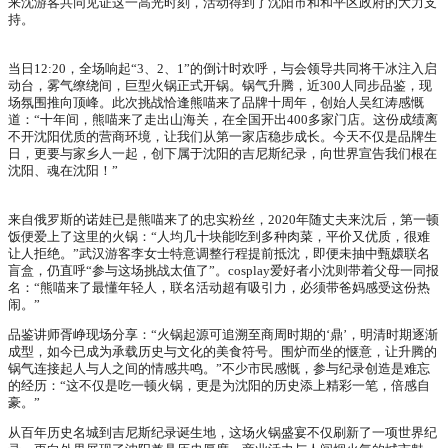
来沈游客共同见证这一高光时刻，活动得到了沈阳市和和平区政府的大力支
持。
当日12:20，全场响起“3、2、1”的倒计时欢呼，与会领导共同将干冰注入启
动台，雾气缭绕间，巨型火锅正式开锅。锅气升腾，近300人同步品鉴，现
场氛围推向顶峰。此次挑战恰逢熊喵来了品牌十周年，创始人吴红涛感慨
道：“十年间，熊喵来了走出山海关，在全国开出400多家门店。这份成绩离
不开沈阳优质的营商环境，让我们从第一家店稳步成长。今天不仅是品牌生
日，更要与家乡人一起，创下属于沈阳的吉尼斯纪录，向世界宣告我们根在
沈阳、魂在沈阳！”
来自俄罗斯的诺娃已是熊喵来了的忠实粉丝，2020年随丈夫来沈后，第一顿
饭便爱上了这里的火锅：“人均几十块能吃到多种肉菜，平价又优质，很难
让人拒绝。”武汉游客李女士特意调整行程提前抵沈，即便未抽中甄嬛联名
盲盒，仍直呼“参与这场挑战太值了”。cosplay爱好者小沈则带着父母一同报
名：“熊喵来了最懂年轻人，联名活动超有吸引力，必须带爸妈感受这份热
闹。”
品鉴讲师胥峥现场分享：“火锅起源可追溯至商周时期的‘鼎’，明清时期逐渐
成型，如今已成为承载历史与文化的美食符号。围炉而坐的惬意，让升腾的
锅气连接起人与人之间的情感共鸣。”不少市民感慨，参与纪录创造是难忘
的经历：“这不仅是吃一顿火锅，更是为沈阳的历史添上精彩一笔，倍感自
豪。”
从百年历史名城到吉尼斯纪录诞生地，这场火锅盛宴不仅刷新了一项世界纪