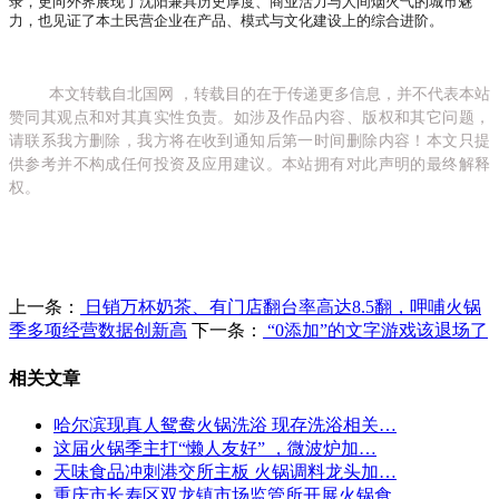
录，更向外界展现了沈阳兼具历史厚度、商业活力与人间烟火气的城市魅
力，也见证了本土民营企业在产品、模式与文化建设上的综合进阶。
本文转载自北国网 ，转载目的在于传递更多信息，并不代表本站
赞同其观点和对其真实性负责。如涉及作品内容、版权和其它问题，
请联系我方删除，我方将在收到通知后第一时间删除内容！本文只提
供参考并不构成任何投资及应用建议。本站拥有对此声明的最终解释
权。
上一条：
日销万杯奶茶、有门店翻台率高达8.5翻，呷哺火锅
季多项经营数据创新高
下一条：
“0添加”的文字游戏该退场了
相关文章
哈尔滨现真人鸳鸯火锅洗浴 现存洗浴相关…
这届火锅季主打“懒人友好” ，微波炉加…
天味食品冲刺港交所主板 火锅调料龙头加…
重庆市长寿区双龙镇市场监管所开展火锅食…