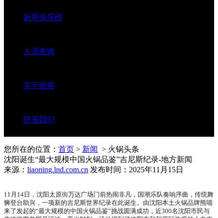
厨界俱乐部
人员查询
关于厨界
联系我们
您所在的位置：
首页
>
新闻
> 火锅头条
沈阳诞生“最大规模中国火锅品鉴”吉尼斯纪录-地方新闻
来源：
liaoning.lnd.com.cn
发布时间：2025年11月15日
11月14日，沈阳太原街万达广场门前热闹非凡，国潮乐队奏响序曲，传统舞
狮登台助兴，一项新的吉尼斯世界纪录在此诞生。由沈阳本土火锅品牌熊喵
来了发起的“最大规模的中国火锅品鉴”挑战圆满成功，近300名沈阳市民与