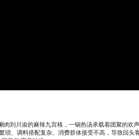
锅涮肉到川渝的麻辣九宫格，一锅热汤承载着团聚的欢声
繁琐、调料搭配复杂。消费群体接受不高，导致回头客