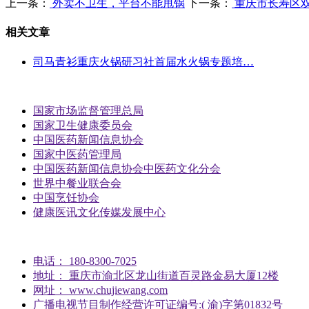
上一条：
外卖不卫生，平台不能甩锅
下一条：
重庆市长寿区
相关文章
司马青衫重庆火锅研习社首届水火锅专题培…
国家市场监督管理总局
国家卫生健康委员会
中国医药新闻信息协会
国家中医药管理局
中国医药新闻信息协会中医药文化分会
世界中餐业联合会
中国烹饪协会
健康医讯文化传媒发展中心
电话： 180-8300-7025
地址： 重庆市渝北区龙山街道百灵路金易大厦12楼
网址： www.chujiewang.com
广播电视节目制作经营许可证编号:( 渝)字第01832号