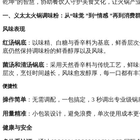
乾坤”的智慧，协助餐饮人守护美食文化，让火锅产业
一
、
义
太太火锅调味粉：从“味觉
”到“情感
”
再到消费
风
味
表
现
红汤锅底
：以味精、白糖与香辛料为基底，鲜香层次
底仍然保持调味粉的鲜香醇厚以及风味。
菌汤和清汤锅底
：采用天然香辛料与传统工艺，鲜味
层次，烹饪时间越长，风味愈发醇厚，每一口都有丰
便捷性
操作简单
：无需调配，一包搞定，3 秒调出专业级锅
用量精准
：小包装设计，避免浪费，单次使用成本更
健康与安全