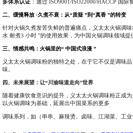
多体系认证
：通过 ISO9001/ISO22000/HACCP
二、缓
慢释
放
·
久
煮
不
衰
：
从
“
质
疑
”
到“
真
香
”
的
转
变
针对火锅久煮发苦失鲜的普遍痛点，义太太火锅调味粉以
水 耐煮3 小时 ”的使用效果，为中国火锅调味领域
三、情感
共鸣：火锅
里
的“
中
国
式浪漫
”
义太太火锅调味粉的独特之处，在于它不仅是调味品，
味。
四、未来展望：让
“
川
渝味
道
走向
”世界
随着健康饮食意识的提升，义太太火锅调味粉正成为火
以火锅调味为基础，延展出中国菜系的更多
调味系列，如（串串、麻辣烫、卤味、江湖菜、工业食