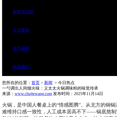
厨界俱乐部
人员查询
关于厨界
联系我们
您所在的位置：
首页
>
新闻
> 今日热点
一勺调出人间烟火味：义太太火锅调味粉的味觉传承
来源：
www.chujiewang.com
发布时间：2025年11月14日
火锅，是中国人餐桌上的“情感图腾”。从北方的铜
难维持口感一致性，人工成本居高不下——锅底熬制