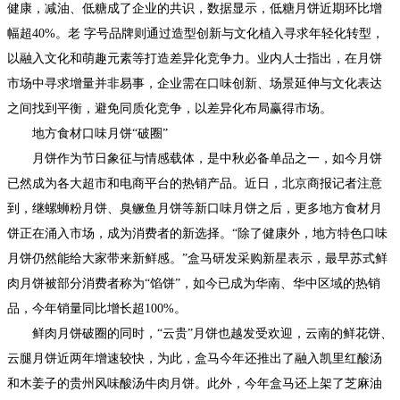
健康，减油、低糖成了企业的共识，数据显示，低糖月饼近期环比增
幅超40%。老 字号品牌则通过造型创新与文化植入寻求年轻化转型，
以融入文化和萌趣元素等打造差异化竞争力。业内人士指出，在月饼
市场中寻求增量并非易事，企业需在口味创新、场景延伸与文化表达
之间找到平衡，避免同质化竞争，以差异化布局赢得市场。
地方食材口味月饼“破圈”
月饼作为节日象征与情感载体，是中秋必备单品之一，如今月饼
已然成为各大超市和电商平台的热销产品。近日，北京商报记者注意
到，继螺蛳粉月饼、臭鳜鱼月饼等新口味月饼之后，更多地方食材月
饼正在涌入市场，成为消费者的新选择。“除了健康外，地方特色口味
月饼仍然能给大家带来新鲜感。”盒马研发采购新星表示，最早苏式鲜
肉月饼被部分消费者称为“馅饼”，如今已成为华南、华中区域的热销
品，今年销量同比增长超100%。
鲜肉月饼破圈的同时，“云贵”月饼也越发受欢迎，云南的鲜花饼、
云腿月饼近两年增速较快，为此，盒马今年还推出了融入凯里红酸汤
和木姜子的贵州风味酸汤牛肉月饼。此外，今年盒马还上架了芝麻油