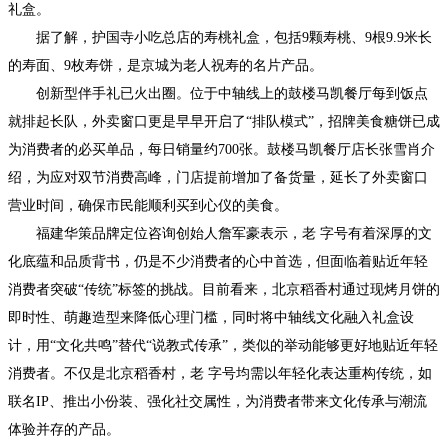
礼盒。
据了解，护国寺小吃总店的寿桃礼盒，包括9颗寿桃、9根9.9米长
的寿面、9枚寿饼，是京城为老人祝寿的名片产品。
创新型伴手礼已火出圈。位于中轴线上的鼓楼马凯餐厅每到饭点
就排起长队，外卖窗口更是早早开启了“排队模式”，招牌美食糖饼已成
为消费者的必买单品，每日销量约700张。鼓楼马凯餐厅店长张雪肖介
绍，为应对双节消费高峰，门店提前增加了备货量，延长了外卖窗口
营业时间，确保市民能顺利买到心仪的美食。
福建华策品牌定位咨询创始人詹军豪表示，老 字号有着深厚的文
化底蕴和品质背书，仍是不少消费者的心中首选，但面临着贴近年轻
消费者突破“传统”标签的挑战。目前看来，北京稻香村通过现烤月饼的
即时性、萌趣造型来降低心理门槛，同时将中轴线文化融入礼盒设
计，用“文化共鸣”替代“说教式传承”，类似的举动能够更好地贴近年轻
消费者。不仅是北京稻香村，老 字号均需以年轻化表达重构传统，如
联名IP、推出小份装、强化社交属性，为消费者带来文化传承与潮流
体验并存的产品。