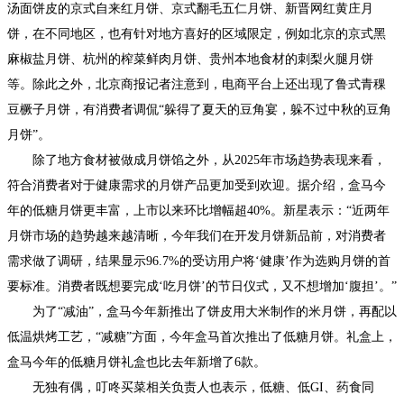
汤面饼皮的京式自来红月饼、京式翻毛五仁月饼、新晋网红黄庄月
饼，在不同地区，也有针对地方喜好的区域限定，例如北京的京式黑
麻椒盐月饼、杭州的榨菜鲜肉月饼、贵州本地食材的刺梨火腿月饼
等。除此之外，北京商报记者注意到，电商平台上还出现了鲁式青稞
豆橛子月饼，有消费者调侃“躲得了夏天的豆角宴，躲不过中秋的豆角
月饼”。
除了地方食材被做成月饼馅之外，从2025年市场趋势表现来看，
符合消费者对于健康需求的月饼产品更加受到欢迎。据介绍，盒马今
年的低糖月饼更丰富，上市以来环比增幅超40%。新星表示：“近两年
月饼市场的趋势越来越清晰，今年我们在开发月饼新品前，对消费者
需求做了调研，结果显示96.7%的受访用户将‘健康’作为选购月饼的首
要标准。消费者既想要完成‘吃月饼’的节日仪式，又不想增加‘腹担’。”
为了“减油”，盒马今年新推出了饼皮用大米制作的米月饼，再配以
低温烘烤工艺，“减糖”方面，今年盒马首次推出了低糖月饼。礼盒上，
盒马今年的低糖月饼礼盒也比去年新增了6款。
无独有偶，叮咚买菜相关负责人也表示，低糖、低GI、药食同