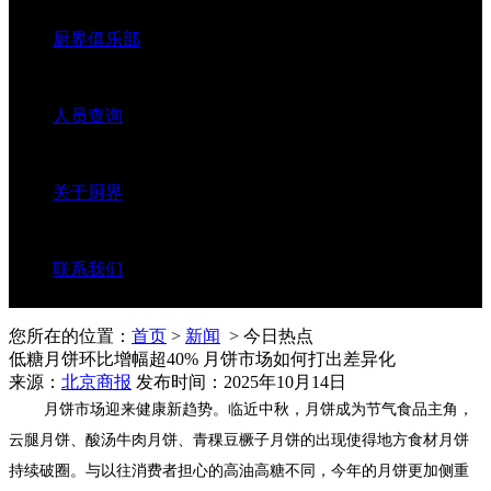
厨界俱乐部
人员查询
关于厨界
联系我们
您所在的位置：
首页
>
新闻
> 今日热点
低糖月饼环比增幅超40% 月饼市场如何打出差异化
来源：
北京商报
发布时间：2025年10月14日
月饼市场迎来健康新趋势。临近中秋，月饼成为节气食品主角，
云腿月饼、酸汤牛肉月饼、青稞豆橛子月饼的出现使得地方食材月饼
持续破圈。与以往消费者担心的高油高糖不同，今年的月饼更加侧重