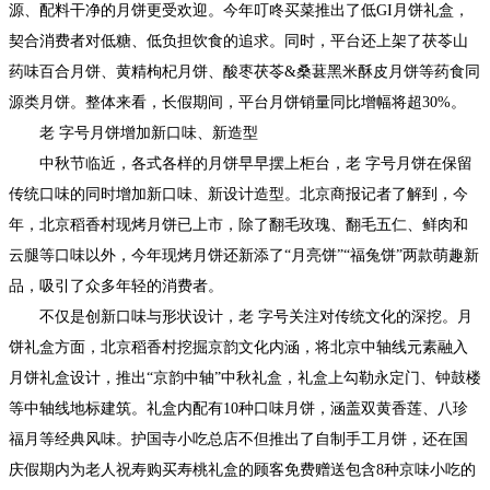
源、配料干净的月饼更受欢迎。今年叮咚买菜推出了低GI月饼礼盒，
契合消费者对低糖、低负担饮食的追求。同时，平台还上架了茯苓山
药味百合月饼、黄精枸杞月饼、酸枣茯苓&桑葚黑米酥皮月饼等药食同
源类月饼。整体来看，长假期间，平台月饼销量同比增幅将超30%。
老 字号月饼增加新口味、新造型
中秋节临近，各式各样的月饼早早摆上柜台，老 字号月饼在保留
传统口味的同时增加新口味、新设计造型。北京商报记者了解到，今
年，北京稻香村现烤月饼已上市，除了翻毛玫瑰、翻毛五仁、鲜肉和
云腿等口味以外，今年现烤月饼还新添了“月亮饼”“福兔饼”两款萌趣新
品，吸引了众多年轻的消费者。
不仅是创新口味与形状设计，老 字号关注对传统文化的深挖。月
饼礼盒方面，北京稻香村挖掘京韵文化内涵，将北京中轴线元素融入
月饼礼盒设计，推出“京韵中轴”中秋礼盒，礼盒上勾勒永定门、钟鼓楼
等中轴线地标建筑。礼盒内配有10种口味月饼，涵盖双黄香莲、八珍
福月等经典风味。护国寺小吃总店不但推出了自制手工月饼，还在国
庆假期内为老人祝寿购买寿桃礼盒的顾客免费赠送包含8种京味小吃的