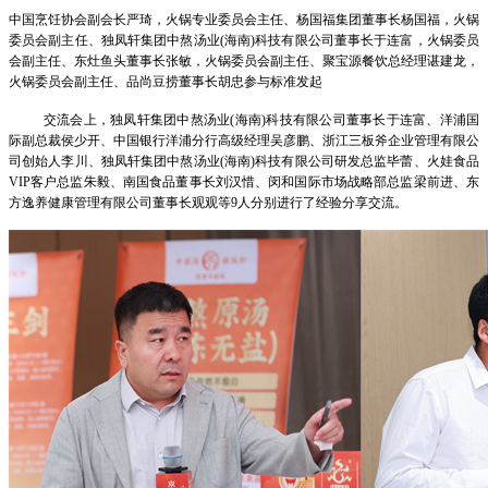
中国烹饪协会副会长严琦，火锅专业委员会主任、杨国福集团董事长杨国福，火锅
委员会副主任、独凤轩集团中熬汤业(海南)科技有限公司董事长于连富，火锅委员
会副主任、东灶鱼头董事长张敏，火锅委员会副主任、聚宝源餐饮总经理谌建龙，
火锅委员会副主任、品尚豆捞董事长胡忠参与标准发起
交流会上，独凤轩集团中熬汤业(海南)科技有限公司董事长于连富、洋浦国
际副总裁侯少开、中国银行洋浦分行高级经理吴彦鹏、浙江三板斧企业管理有限公
司创始人李川、独凤轩集团中熬汤业(海南)科技有限公司研发总监毕蕾、火娃食品
VIP客户总监朱毅、南国食品董事长刘汉惜、闵和国际市场战略部总监梁前进、东
方逸养健康管理有限公司董事长观观等9人分别进行了经验分享交流。