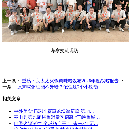
考察交流现场
上一条：
重磅：义太太火锅调味粉发布2026年度战略报告
下
一条：
原来喝粥也能不升糖？记住这2个小改动！
相关文章
中外美食汇苏州 赛事论坛谱新篇 第34…
巫山县第九届烤鱼消费季启幕 “三峡鱼城…
山野火锅诞生“全球拓店王”！未来3年要…