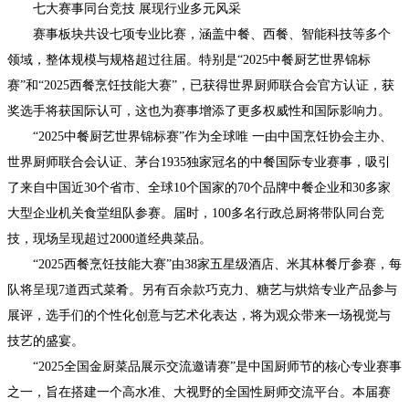
七大赛事同台竞技 展现行业多元风采
赛事板块共设七项专业比赛，涵盖中餐、西餐、智能科技等多个
领域，整体规模与规格超过往届。特别是“2025中餐厨艺世界锦标
赛”和“2025西餐烹饪技能大赛”，已获得世界厨师联合会官方认证，获
奖选手将获国际认可，这也为赛事增添了更多权威性和国际影响力。
“2025中餐厨艺世界锦标赛”作为全球唯 一由中国烹饪协会主办、
世界厨师联合会认证、茅台1935独家冠名的中餐国际专业赛事，吸引
了来自中国近30个省市、全球10个国家的70个品牌中餐企业和30多家
大型企业机关食堂组队参赛。届时，100多名行政总厨将带队同台竞
技，现场呈现超过2000道经典菜品。
“2025西餐烹饪技能大赛”由38家五星级酒店、米其林餐厅参赛，每
队将呈现7道西式菜肴。另有百余款巧克力、糖艺与烘焙专业产品参与
展评，选手们的个性化创意与艺术化表达，将为观众带来一场视觉与
技艺的盛宴。
“2025全国金厨菜品展示交流邀请赛”是中国厨师节的核心专业赛事
之一，旨在搭建一个高水准、大视野的全国性厨师交流平台。本届赛