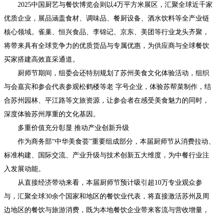
2025中国厨艺与餐饮博览会则以4万平方米展区，汇聚全球近千家
优质企业，展品涵盖食材、调味品、餐厨设备、酒水饮料等全产业链
核心领域。雀巢、恒兴食品、李锦记、京东、美团等行业龙头齐聚，
将带来具有全球竞争力的优质货品与专属优惠，为供应商与全球餐饮
买家搭建高效直采通道。
厨师节期间，组委会还特别规划了苏州美食文化体验活动，组织
与会嘉宾和参会代表参观松鹤楼等老 字号企业，体验苏帮菜制作，结
合苏州园林、平江路等文旅资源，让参会者在感受美食魅力的同时，
深度体验苏州厚重的文化基因。
多重价值充分彰显 推动产业创新升级
作为商务部“中华美食荟”重要组成部分，本届厨师节从消费拉动、
标准构建、国际交流、产业升级与技术创新五大维度，为中餐行业注
入发展动能。
从直接经济带动来看，本届厨师节预计吸引超10万专业观众参
与，汇聚全球30余个国家和地区的餐饮业代表，将直接激活苏州及周
边地区的餐饮与旅游消费，既为本地餐饮企业带来客流与营收增量，