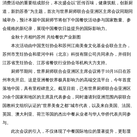
消费活动的重要组成部分，本次盛会以"匠传百味，健康筑航，创新厨
道，新韵苏香"为主题，首次与世界厨师联合会亚洲区主席会议同期同
城举办，预计本届中国厨师节将创下中国餐饮活动参与国家数量、参
会规格的新纪录，展现中国餐饮日益提升的国际影响力。
金秋十月相约苏州 共绘餐饮产业新图
本次活动由中国烹饪协会和苏州江南美食文化基金会联合主办，
苏州市烹饪协会和星河中科（北京）科技有限公司共同承办，并得到
江苏省烹饪协会、江苏省餐饮行业协会等机构大力支持。
厨师节期间，世界厨师联合会亚洲区主席会议将于10月16日在苏
州率先开启。这是亚洲餐饮界极具影响力的高端交流平台，今年首度
落地中国，具有里程碑意义。截至目前，已有世界厨师联合会亚洲区
20余个国家和地区的主席及代表参会，同时邀请到亚洲范围内获联合
国教科文组织认证的"世界美食之都"城市代表，以及来自美国、法国、
英国、澳大利亚、荷兰等国的杰出中餐从业者与华人华侨代表共同参
与。
此次会议的引入，不仅体现了中餐国际地位的显著提升，更彰显