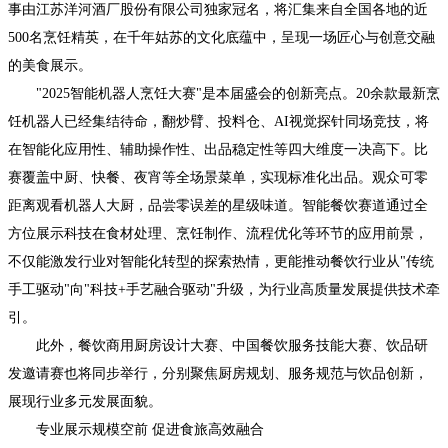
事由江苏洋河酒厂股份有限公司独家冠名，将汇集来自全国各地的近
500名烹饪精英，在千年姑苏的文化底蕴中，呈现一场匠心与创意交融
的美食展示。
"2025智能机器人烹饪大赛"是本届盛会的创新亮点。20余款最新烹
饪机器人已经集结待命，翻炒臂、投料仓、AI视觉探针同场竞技，将
在智能化应用性、辅助操作性、出品稳定性等四大维度一决高下。比
赛覆盖中厨、快餐、夜宵等全场景菜单，实现标准化出品。观众可零
距离观看机器人大厨，品尝零误差的星级味道。智能餐饮赛道通过全
方位展示科技在食材处理、烹饪制作、流程优化等环节的应用前景，
不仅能激发行业对智能化转型的探索热情，更能推动餐饮行业从"传统
手工驱动"向"科技+手艺融合驱动"升级，为行业高质量发展提供技术牵
引。
此外，餐饮商用厨房设计大赛、中国餐饮服务技能大赛、饮品研
发邀请赛也将同步举行，分别聚焦厨房规划、服务规范与饮品创新，
展现行业多元发展面貌。
专业展示规模空前 促进食旅高效融合