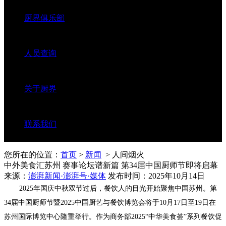
厨界俱乐部
人员查询
关于厨界
联系我们
您所在的位置：
首页
>
新闻
> 人间烟火
中外美食汇苏州 赛事论坛谱新篇 第34届中国厨师节即将启幕
来源：
澎湃新闻·澎湃号·媒体
发布时间：2025年10月14日
2025年国庆中秋双节过后，餐饮人的目光开始聚焦中国苏州。第
34届中国厨师节暨2025中国厨艺与餐饮博览会将于10月17日至19日在
苏州国际博览中心隆重举行。作为商务部2025“中华美食荟”系列餐饮促