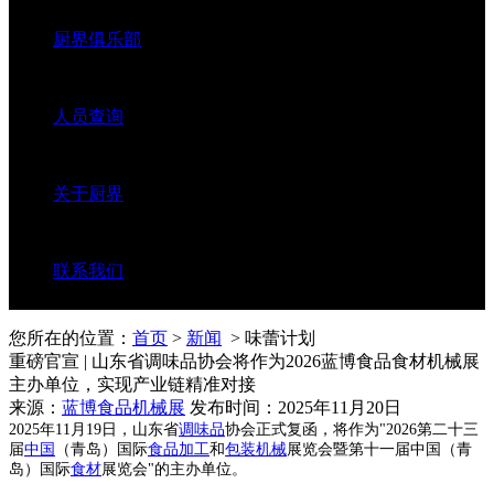
厨界俱乐部
人员查询
关于厨界
联系我们
您所在的位置：
首页
>
新闻
> 味蕾计划
重磅官宣 | 山东省调味品协会将作为2026蓝博食品食材机械展
主办单位，实现产业链精准对接
来源：
蓝博食品机械展
发布时间：2025年11月20日
2025年11月19日，山东省
调味品
协会正式复函，将作为"2026第二十三
届
中国
（青岛）国际
食品加工
和
包装机械
展览会暨第十一届中国（青
岛）国际
食材
展览会"的主办单位。