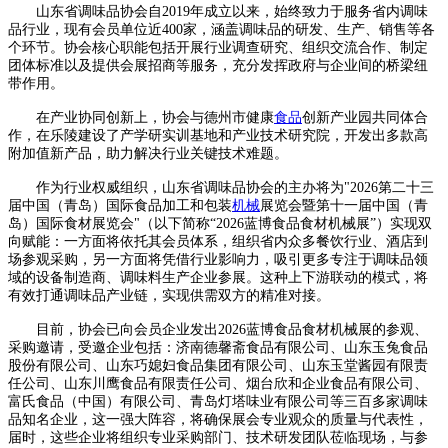
山东省调味品协会自2019年成立以来，始终致力于服务省内调味
品行业，现有会员单位近400家，涵盖调味品的研发、生产、销售等各
个环节。协会核心职能包括开展行业调查研究、组织交流合作、制定
团体标准以及提供会展招商等服务，充分发挥政府与企业间的桥梁纽
带作用。
在产业协同创新上，协会与德州市健康
食品
创新产业园共同体合
作，在乐陵建设了产学研实训基地和产业技术研究院，开发出多款高
附加值新产品，助力解决行业关键技术难题。
作为行业权威组织，山东省调味品协会的主办将为"2026第二十三
届中国（青岛）国际食品加工和包装
机械
展览会暨第十一届中国（青
岛）国际食材展览会"（以下简称“2026蓝博食品食材机械展”）实现双
向赋能：一方面将依托其会员体系，组织省内众多餐饮行业、酒店到
场参观采购，另一方面将凭借行业影响力，吸引更多专注于调味品领
域的设备制造商、调味料生产企业参展。这种上下游联动的模式，将
有效打通调味品产业链，实现供需双方的精准对接。
目前，协会已向会员企业发出2026蓝博食品食材机械展的参观、
采购邀请，受邀企业包括：济南德馨斋食品有限公司、山东玉兔食品
股份有限公司、山东巧媳妇食品集团有限公司、山东玉堂酱园有限责
任公司、山东川鹰食品有限责任公司、烟台欣和企业食品有限公司、
富氏食品（中国）有限公司、青岛灯塔味业有限公司等三百多家调味
品知名企业，这一强大阵容，将确保展会专业观众的质量与代表性，
届时，这些企业将组织专业采购部门、技术研发团队莅临现场，与参