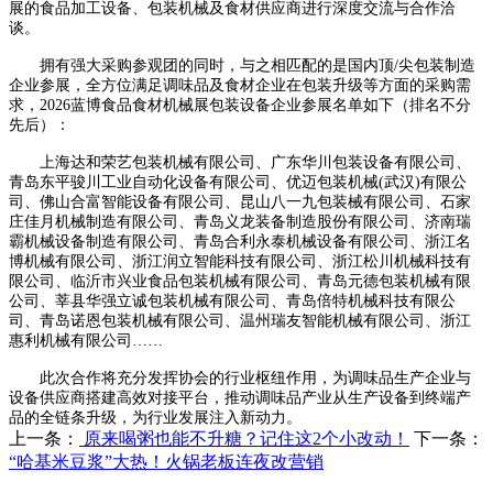
展的食品加工设备、包装机械及食材供应商进行深度交流与合作洽
谈。
拥有强大采购参观团的同时，与之相匹配的是国内顶/尖包装制造
企业参展，全方位满足调味品及食材企业在包装升级等方面的采购需
求，2026蓝博食品食材机械展包装设备企业参展名单如下（排名不分
先后）：
上海达和荣艺包装机械有限公司、广东华川包装设备有限公司、
青岛东平骏川工业自动化设备有限公司、优迈包装机械(武汉)有限公
司、佛山合富智能设备有限公司、昆山八一九包装械有限公司、石家
庄佳月机械制造有限公司、青岛义龙装备制造股份有限公司、济南瑞
霸机械设备制造有限公司、青岛合利永泰机械设备有限公司、浙江名
博机械有限公司、浙江润立智能科技有限公司、浙江松川机械科技有
限公司、临沂市兴业食品包装机械有限公司、青岛元德包装机械有限
公司、莘县华强立诚包装机械有限公司、青岛倍特机械科技有限公
司、青岛诺恩包装机械有限公司、温州瑞友智能机械有限公司、浙江
惠利机械有限公司……
此次合作将充分发挥协会的行业枢纽作用，为调味品生产企业与
设备供应商搭建高效对接平台，推动调味品产业从生产设备到终端产
品的全链条升级，为行业发展注入新动力。
上一条：
原来喝粥也能不升糖？记住这2个小改动！
下一条：
“哈基米豆浆”大热！火锅老板连夜改营销