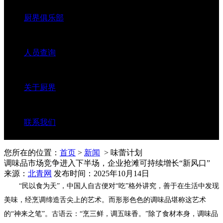
厨界俱乐部
人员查询
关于厨界
联系我们
您所在的位置：
首页
>
新闻
> 味蕾计划
调味品市场竞争进入下半场，企业抢滩可持续增长“新风口”
来源：
北青网
发布时间：2025年10月14日
“民以食为天”，中国人自古便对“吃”格外讲究，善于在生活中发现
美味，经烹调缔造舌尖上的艺术。而形形色色的调味品堪称这艺术
的“神来之笔”。古语云：“烹三鲜，调五味香。”除了食材本身，调味品